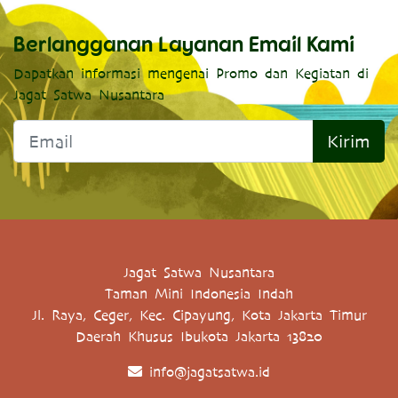
Berlangganan Layanan Email Kami
Dapatkan informasi mengenai Promo dan Kegiatan di
Jagat Satwa Nusantara
Kirim
Jagat Satwa Nusantara
Taman Mini Indonesia Indah
Jl. Raya, Ceger, Kec. Cipayung, Kota Jakarta Timur
Daerah Khusus Ibukota Jakarta 13820
info@jagatsatwa.id