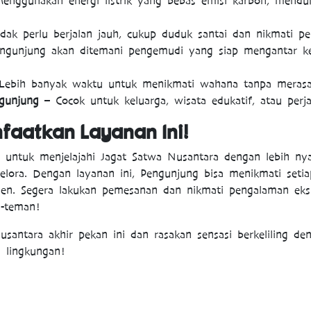
nggunakan energi listrik yang bebas emisi karbon, mendu
dak perlu berjalan jauh, cukup duduk santai dan nikmati per
gunjung akan ditemani pengemudi yang siap mengantar ke 
ebih banyak waktu untuk menikmati wahana tanpa merasa 
gunjung
– Cocok untuk keluarga, wisata edukatif, atau perj
faatkan Layanan Ini!
 untuk menjelajahi Jagat Satwa Nusantara dengan lebih 
elora. Dengan layanan ini, Pengunjung bisa menikmati seti
sien. Segera lakukan pemesanan dan nikmati pengalaman eks
-teman!
santara akhir pekan ini dan rasakan sensasi berkeliling den
 lingkungan!