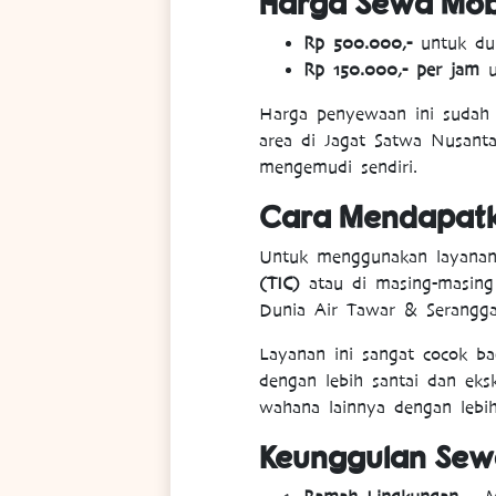
Harga Sewa Mobil
Rp 500.000,-
untuk du
Rp 150.000,- per jam
u
Harga penyewaan ini sudah 
area di Jagat Satwa Nusanta
mengemudi sendiri.
Cara Mendapatk
Untuk menggunakan layanan
(TIC)
atau di masing-masin
Dunia Air Tawar & Serangga
Layanan ini sangat cocok b
dengan lebih santai dan eksk
wahana lainnya dengan lebih
Keunggulan Sewa