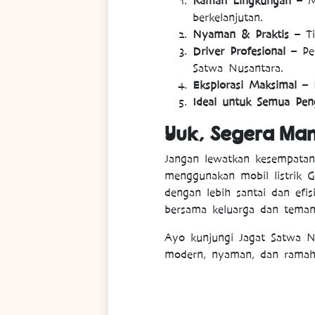
Ramah Lingkungan
– Me
berkelanjutan.
Nyaman & Praktis
– Ti
Driver Profesional
– Pen
Satwa Nusantara.
Eksplorasi Maksimal
– L
Ideal untuk Semua Pen
Yuk, Segera Man
Jangan lewatkan kesempatan
menggunakan mobil listrik G
dengan lebih santai dan efi
bersama keluarga dan teman
Ayo kunjungi Jagat Satwa Nu
modern, nyaman, dan ramah