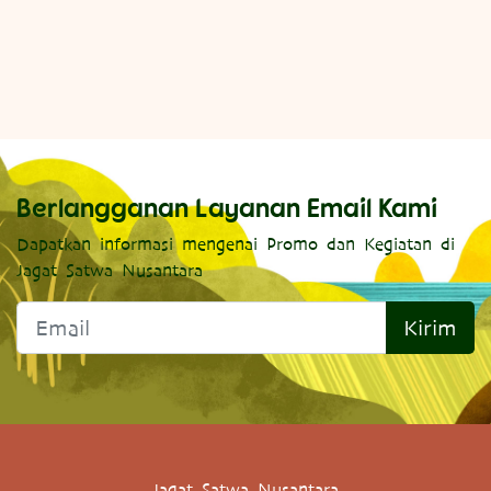
Berlangganan Layanan Email Kami
Dapatkan informasi mengenai Promo dan Kegiatan di
Jagat Satwa Nusantara
Kirim
Jagat Satwa Nusantara