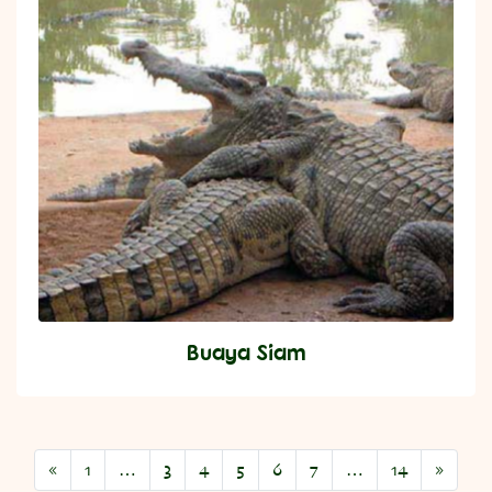
Buaya Siam
«
1
…
3
4
5
6
7
…
14
»