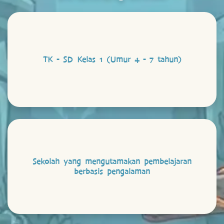
TK - SD Kelas 1 (Umur 4 - 7 tahun)
Sekolah yang mengutamakan pembelajaran
berbasis pengalaman