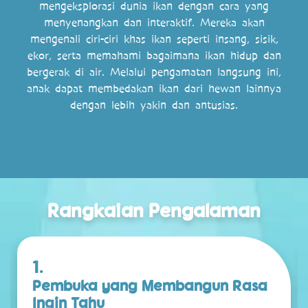
mengeksplorasi dunia ikan dengan cara yang
menyenangkan dan interaktif. Mereka akan
mengenali ciri-ciri khas ikan seperti insang, sisik,
ekor, serta memahami bagaimana ikan hidup dan
bergerak di air. Melalui pengamatan langsung ini,
anak dapat membedakan ikan dari hewan lainnya
dengan lebih yakin dan antusias.
Rangkaian Pengalaman
1.
Pembuka yang Membangun Rasa
Ingin Tahu