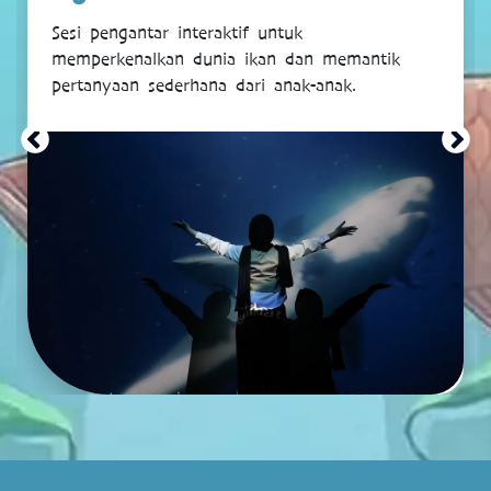
Sesi pengantar interaktif untuk
memperkenalkan dunia ikan dan memantik
pertanyaan sederhana dari anak-anak.