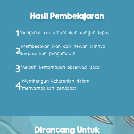
Hasil Pembelajaran
1
Mengenali ciri umum ikan dengan tepat
Membedakan ikan dari hewan lainnya
2
berdasarkan pengamatan
3
Melatih kemampuan observasi dasar
Membangun keberanian dalam
4
menyampaikan pendapat
Dirancang Untuk