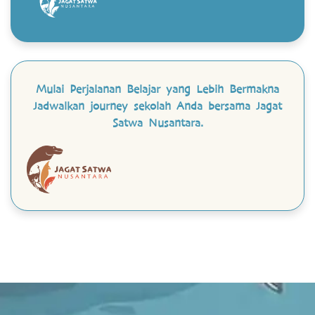
Mulai Perjalanan Belajar yang Lebih Bermakna
Jadwalkan journey sekolah Anda bersama Jagat
Satwa Nusantara.