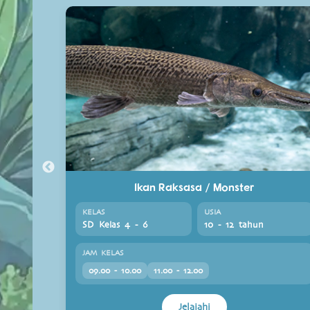
Ikan Raksasa / Monster
KELAS
USIA
SD Kelas 4 - 6
10 - 12 tahun
JAM KELAS
09.00 - 10.00
11.00 - 12.00
Jelajahi