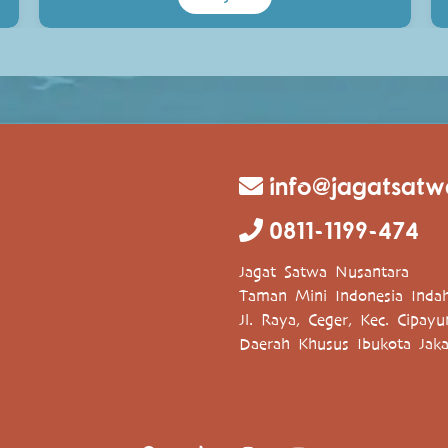
info@jagatsatw
0811-1199-474
Jagat Satwa Nusantara
Taman Mini Indonesia Inda
Jl. Raya, Ceger, Kec. Cipay
Daerah Khusus Ibukota Jaka