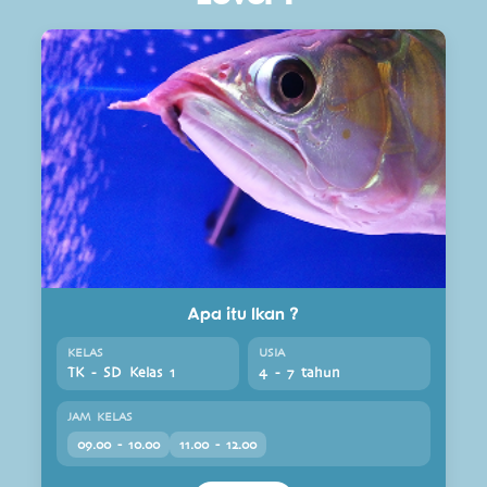
Apa itu Ikan ?
KELAS
USIA
TK - SD Kelas 1
4 - 7 tahun
JAM KELAS
09.00 - 10.00
11.00 - 12.00