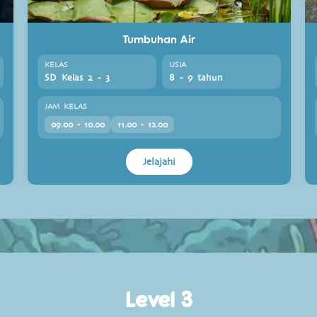
Tumbuhan Air
KELAS
USIA
SD Kelas 2 - 3
8 - 9 tahun
JAM KELAS
09.00 - 10.00
11.00 - 12.00
Jelajahi
Level 3