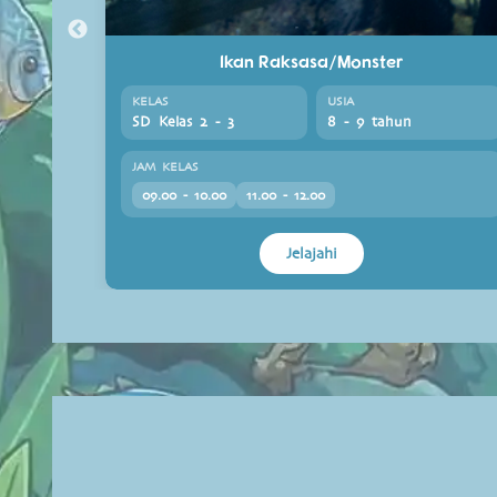
Ikan Raksasa/Monster
KELAS
USIA
SD Kelas 2 - 3
8 - 9 tahun
JAM KELAS
09.00 - 10.00
11.00 - 12.00
Jelajahi