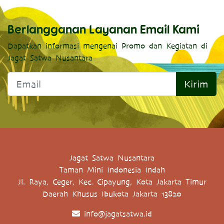
Berlangganan Layanan Email Kami
Dapatkan informasi mengenai Promo dan Kegiatan di
Jagat Satwa Nusantara
Kirim
Jagat Satwa Nusantara
Taman Mini Indonesia Indah
Jl. Raya, Ceger, Kec. Cipayung, Kota Jakarta Timur
Daerah Khusus Ibukota Jakarta 13820
info@jagatsatwa.id