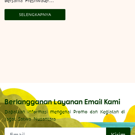
bersama Freshwater…
SELENGKAPNYA
Berlangganan Layanan Email Kami
Dapatkan informasi mengenai Promo dan Kegiatan di
Jagat Satwa Nusantara
Kirim