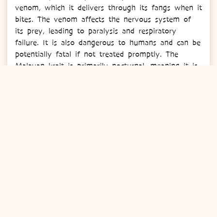
venom, which it delivers through its fangs when it
bites. The venom affects the nervous system of
its prey, leading to paralysis and respiratory
failure. It is also dangerous to humans and can be
potentially fatal if not treated promptly. The
Malayan krait is primarily nocturnal, meaning it is
most active during the night. It is also known to
be quite shy and prefers to avoid confrontations
with humans.
STATUS KONSERVASI | CONSERVATION STATUS
Menurut International Union for Conservation of
Nature (IUCN) Red List, weling terdaftar sebagai
“Risiko Rendah.” Meskipun weling saat ini tidak
diklasifikasikan sebagai terancam punah, upaya
pemantauan dan konservasi yang berkelanjutan
sangat penting untuk melestarikan habitat aslinya
dan memastikan keamanan spesies dan populasi