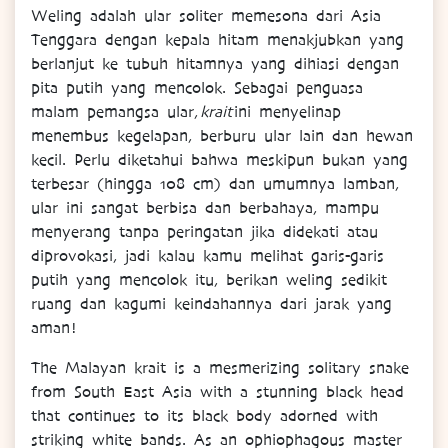
Weling adalah ular soliter memesona dari Asia
Tenggara dengan kepala hitam menakjubkan yang
berlanjut ke tubuh hitamnya yang dihiasi dengan
pita putih yang mencolok. Sebagai penguasa
malam pemangsa ular,
krait
ini menyelinap
menembus kegelapan, berburu ular lain dan hewan
kecil. Perlu diketahui bahwa meskipun bukan yang
terbesar (hingga 108 cm) dan umumnya lamban,
ular ini sangat berbisa dan berbahaya, mampu
menyerang tanpa peringatan jika didekati atau
diprovokasi, jadi kalau kamu melihat garis-garis
putih yang mencolok itu, berikan weling sedikit
ruang dan kagumi keindahannya dari jarak yang
aman!
The Malayan krait is a mesmerizing solitary snake
from South East Asia with a stunning black head
that continues to its black body adorned with
striking white bands. As an ophiophagous master