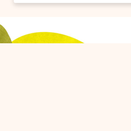
Berlangganan Layanan Email Kami
Dapatkan informasi mengenai Promo dan Kegiatan di
Nusantara