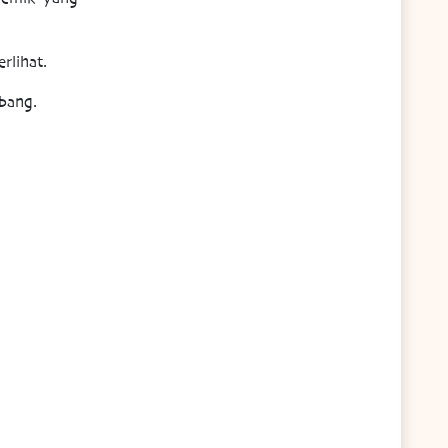
rlihat.
bang.