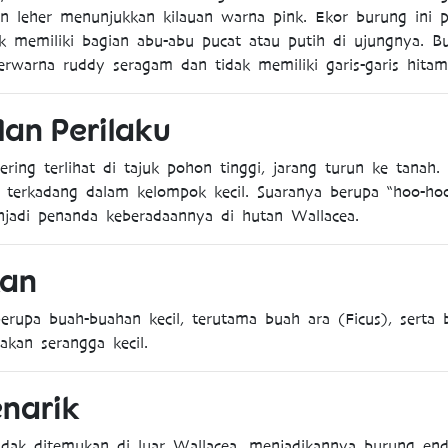
an leher menunjukkan kilauan warna pink. Ekor burung ini 
k memiliki bagian abu-abu pucat atau putih di ujungnya. B
rwarna ruddy seragam dan tidak memiliki garis-garis hitam
dan
Perilaku
ering terlihat di tajuk pohon tinggi, jarang turun ke tanah. 
, terkadang dalam kelompok kecil. Suaranya berupa “hoo-h
njadi penanda keberadaannya di hutan Wallacea.
an
upa buah-buahan kecil, terutama buah ara (Ficus), serta biji
kan serangga kecil.
narik
tidak ditemukan di luar Wallacea, menjadikannya burung en