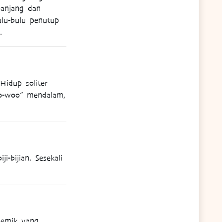
panjang dan
ulu-bulu penutup
.
Hidup soliter
oo-woo” mendalam,
-bijian. Sesekali
demik yang