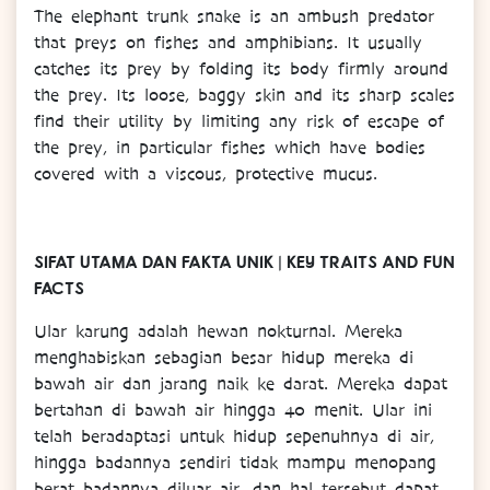
The elephant trunk snake is an ambush predator
that preys on fishes and amphibians. It usually
catches its prey by folding its body firmly around
the prey. Its loose, baggy skin and its sharp scales
find their utility by limiting any risk of escape of
the prey, in particular fishes which have bodies
covered with a viscous, protective mucus.
SIFAT UTAMA DAN FAKTA UNIK | KEY TRAITS AND FUN
FACTS
Ular karung adalah hewan nokturnal. Mereka
menghabiskan sebagian besar hidup mereka di
bawah air dan jarang naik ke darat. Mereka dapat
bertahan di bawah air hingga 40 menit. Ular ini
telah beradaptasi untuk hidup sepenuhnya di air,
hingga badannya sendiri tidak mampu menopang
berat badannya diluar air, dan hal tersebut dapat