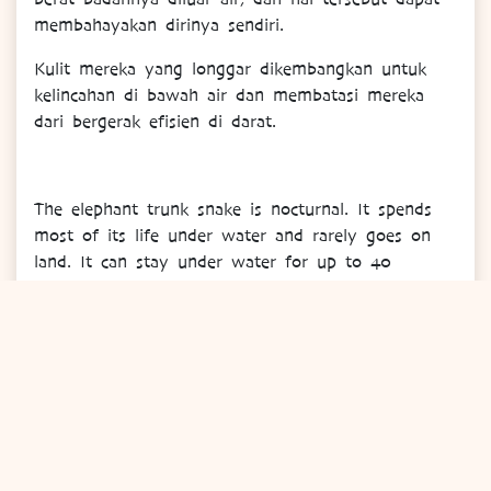
membahayakan dirinya sendiri.
Kulit mereka yang longgar dikembangkan untuk
kelincahan di bawah air dan membatasi mereka
dari bergerak efisien di darat.
The elephant trunk snake is nocturnal. It spends
most of its life under water and rarely goes on
land. It can stay under water for up to 40
minutes. The elephant trunk snake is fully adapted
to live underwater so much that its body cannot
support its weight out of water and leaving the
water can cause it serious injury.
STATUS KONSERVASI | CONSERVATION STATUS