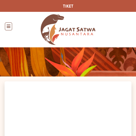
TIKET