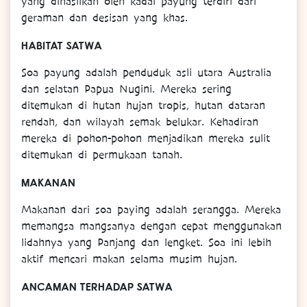
yang dihasilkan oleh kadal payung terdiri dari
geraman dan desisan yang khas.
HABITAT SATWA
Soa payung adalah penduduk asli utara Australia
dan selatan Papua Nugini. Mereka sering
ditemukan di hutan hujan tropis, hutan dataran
rendah, dan wilayah semak belukar. Kehadiran
mereka di pohon-pohon menjadikan mereka sulit
ditemukan di permukaan tanah.
MAKANAN
Makanan dari soa paying adalah serangga. Mereka
memangsa mangsanya dengan cepat menggunakan
lidahnya yang Panjang dan lengket. Soa ini lebih
aktif mencari makan selama musim hujan.
ANCAMAN TERHADAP SATWA