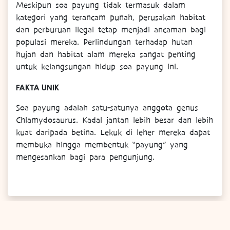
Meskipun soa payung tidak termasuk dalam
kategori yang terancam punah, perusakan habitat
dan perburuan ilegal tetap menjadi ancaman bagi
populasi mereka. Perlindungan terhadap hutan
hujan dan habitat alam mereka sangat penting
untuk kelangsungan hidup soa payung ini.
FAKTA UNIK
Soa payung adalah satu-satunya anggota genus
Chlamydosaurus. Kadal jantan lebih besar dan lebih
kuat daripada betina. Lekuk di leher mereka dapat
membuka hingga membentuk “payung” yang
mengesankan bagi para pengunjung.