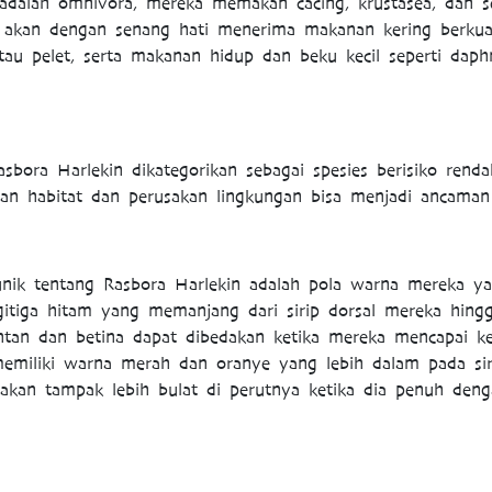
 adalah omnivora, mereka memakan cacing, krustasea, dan s
 akan dengan senang hati menerima makanan kering berkuali
atau pelet, serta makanan hidup dan beku kecil seperti daphn
bora Harlekin dikategorikan sebagai spesies berisiko rend
an habitat dan perusakan lingkungan bisa menjadi ancaman b
 unik tentang Rasbora Harlekin adalah pola warna mereka y
gitiga hitam yang memanjang dari sirip dorsal mereka hingga
jantan dan betina dapat dibedakan ketika mereka mencapai 
memiliki warna merah dan oranye yang lebih dalam pada sir
akan tampak lebih bulat di perutnya ketika dia penuh deng