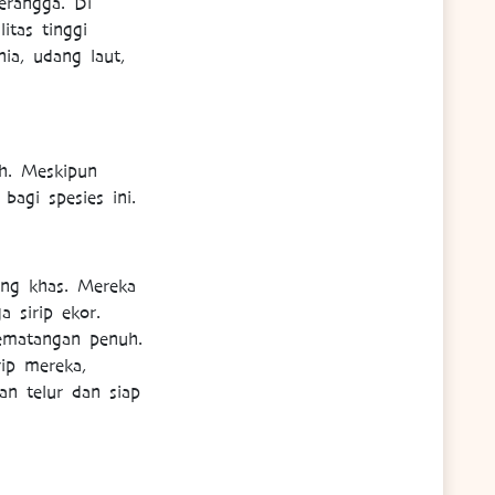
erangga. Di
tas tinggi
ia, udang laut,
ah. Meskipun
agi spesies ini.
ang khas. Mereka
 sirip ekor.
kematangan penuh.
ip mereka,
an telur dan siap