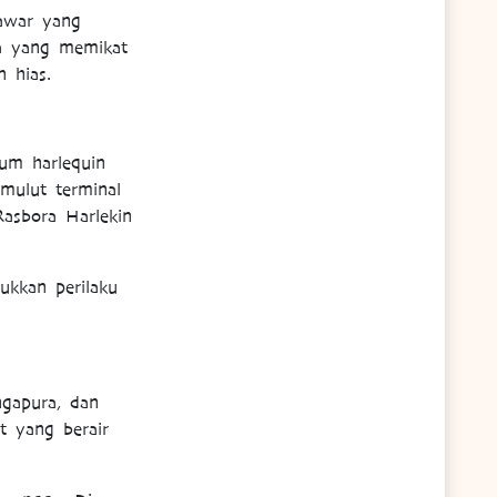
tawar yang
a yang memikat
n hias.
tum harlequin
 mulut terminal
Rasbora Harlekin
ukkan perilaku
ngapura, dan
t yang berair