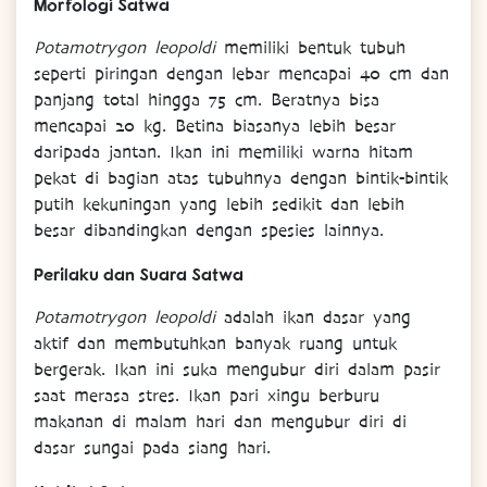
Morfologi Satwa
Potamotrygon leopoldi
memiliki bentuk tubuh
seperti piringan dengan lebar mencapai 40 cm dan
panjang total hingga 75 cm. Beratnya bisa
mencapai 20 kg. Betina biasanya lebih besar
daripada jantan. Ikan ini memiliki warna hitam
pekat di bagian atas tubuhnya dengan bintik-bintik
putih kekuningan yang lebih sedikit dan lebih
besar dibandingkan dengan spesies lainnya.
Perilaku dan Suara Satwa
Potamotrygon leopoldi
adalah ikan dasar yang
aktif dan membutuhkan banyak ruang untuk
bergerak. Ikan ini suka mengubur diri dalam pasir
saat merasa stres. Ikan pari xingu berburu
makanan di malam hari dan mengubur diri di
dasar sungai pada siang hari.