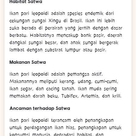
Habitat Satwa
Ikan pari leopoldi adalah spesies endemik dari
cekungan sungai Xingu di Brasil. Ikan ini lebih
suka berada di perairan yang jernih dengan dasar
berbatu. Habitatnya mencakup bank pasir, daerah
dangkal sungai besar, dan anak sungai bergerak
lambat dengan substrat lumpur atau pasir.
Makanan Satwa
Ikan pari leopoldi adalah pemangsa aktif.
Makanannya meliputi kerang, udang, cumi-cumi,
ikan segar, dan cacing tanah. Ikan muda sering
memakan darah beku, Tubifex, Artemia, dan krill.
Ancaman terhadap Satwa
Ikan pari leopoldi terancam oleh penangkapan
untuk perdagangan ikan hias, penangkapan untuk
konsumsi manusia, degradasi habitat, dan