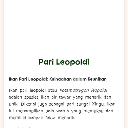
Pari Leopoldi
Ikan Pari Leopoldi: Keindahan dalam Keunikan
Ikan pari leopoldi atau
Potamotrygon leopoldi
adalah spesies ikan air tawar yang menarik dan
unik. Dikenal juga sebagai pari sungai Xingu, ikan
ini menampilkan pola warna yang memukau dan
memiliki banyak fakta menarik.