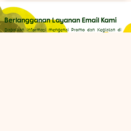
Berlangganan Layanan Email Kami
Dapatkan informasi mengenai Promo dan Kegiatan di
Jagat Satwa Nusantara
Kirim
Jagat Satwa Nusantara
Taman Mini Indonesia Indah
Jl. Raya, Ceger, Kec. Cipayung, Kota Jakarta Timur
Daerah Khusus Ibukota Jakarta 13820
info@jagatsatwa.id