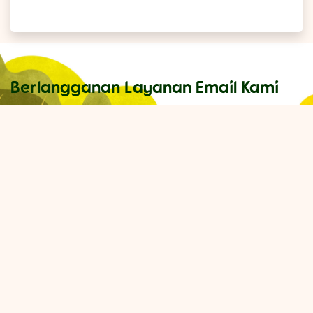
Berlangganan Layanan Email Kami
Dapatkan informasi mengenai Promo dan Kegiatan di
Jagat Satwa Nusantara
Kirim
Jagat Satwa Nusantara
Taman Mini Indonesia Indah
Jl. Raya, Ceger, Kec. Cipayung, Kota Jakarta Timur