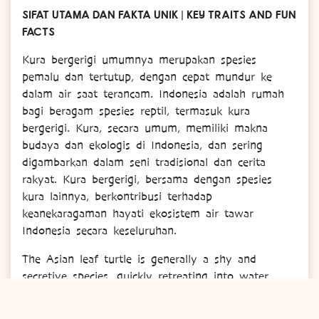
SIFAT UTAMA DAN FAKTA UNIK | KEY TRAITS AND FUN
FACTS
Kura bergerigi umumnya merupakan spesies
pemalu dan tertutup, dengan cepat mundur ke
dalam air saat terancam. Indonesia adalah rumah
bagi beragam spesies reptil, termasuk kura
bergerigi. Kura, secara umum, memiliki makna
budaya dan ekologis di Indonesia, dan sering
digambarkan dalam seni tradisional dan cerita
rakyat. Kura bergerigi, bersama dengan spesies
kura lainnya, berkontribusi terhadap
keanekaragaman hayati ekosistem air tawar
Indonesia secara keseluruhan.
The Asian leaf turtle is generally a shy and
secretive species, quickly retreating into water
when threatened. Indonesia is home to a diverse
range of reptile species, including the Asian leaf