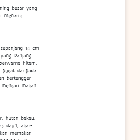
uning besar yang
i menarik
.
 sepanjang 14 cm
 yang Panjang
berwarna hitam.
h pucat daripada
an bertengger
 mencari makan
r, hutan bakau,
as daun, akar-
 akan memakan