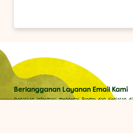
Berlangganan Layanan Email Kami
Dapatkan informasi mengenai Promo dan Kegiatan di
Nusantara