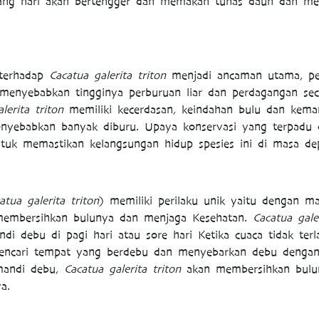
 siang hari akan bertengger dan memakan tunas daun dan men
 terhadap
Cacatua galerita triton
menjadi ancaman utama, p
 menyebabkan tingginya perburuan liar dan perdagangan secar
lerita triton
memiliki kecerdasan, keindahan bulu dan kem
nyebabkan banyak diburu. Upaya konservasi yang terpadu d
ntuk memastikan kelangsungan hidup spesies ini di masa de
atua galerita triton
) memiliki perilaku unik yaitu dengan ma
membersihkan bulunya dan menjaga Kesehatan.
Cacatua galer
di debu di pagi hari atau sore hari Ketika cuaca tidak terl
encari tempat yang berdebu dan menyebarkan debu dengan
 mandi debu,
Cacatua galerita triton
akan membersihkan bulu
a.