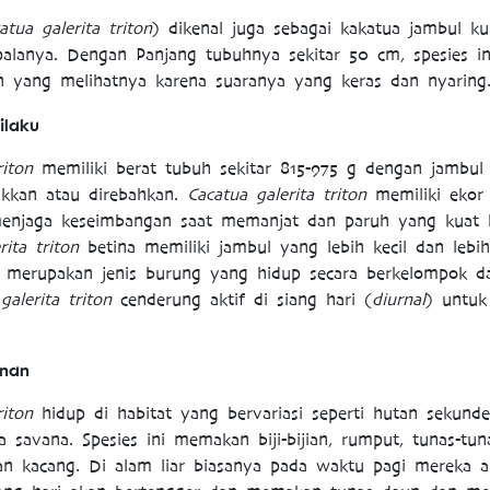
atua galerita triton
) dikenal juga sebagai kakatua jambul k
palanya. Dengan Panjang tubuhnya sekitar 50 cm, spesies in
n yang melihatnya karena suaranya yang keras dan nyaring
ilaku
triton
memiliki berat tubuh sekitar 815-975 g dengan jambul
akkan atau direbahkan.
Cacatua galerita triton
memiliki ekor
enjaga keseimbangan saat memanjat dan paruh yang kuat 
rita triton
betina memiliki jambul yang lebih kecil dan lebi
ni merupakan jenis burung yang hidup secara berkelompok d
galerita triton
cenderung aktif di siang hari (
diurnal
) untuk
anan
triton
hidup di habitat yang bervariasi seperti hutan sekunde
 savana. Spesies ini memakan biji-bijian, rumput, tunas-tun
dan kacang. Di alam liar biasanya pada waktu pagi mereka