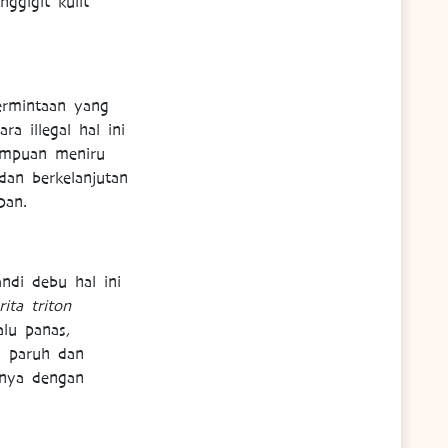
ggigit kulit
ermintaan yang
a illegal hal ini
ampuan meniru
an berkelanjutan
pan.
ndi debu hal ini
ita triton
alu panas,
 paruh dan
nya dengan