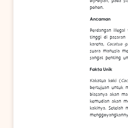
biji-bijian, pada
pohon.
Ancaman
Perdangan illegal
tinggi di pasaran
karena,
Cacatua ga
suara manusia me
sangat penting u
Fakta Unik
Kakatua koki (
Cac
bertujuan untuk 
biasanya akan man
kemudian akan m
kakinya. Setelah
menggoyangkanny