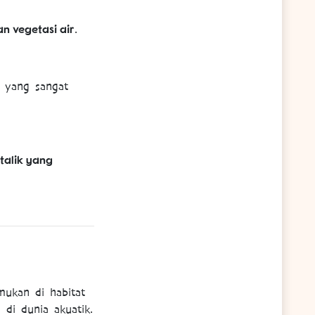
an vegetasi air
.
i yang sangat
talik yang
ukan di habitat
 di dunia akuatik.