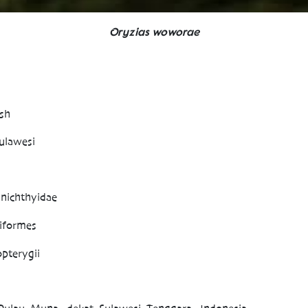
Oryzias woworae
ish
ulawesi
nichthyidae
iformes
pterygii