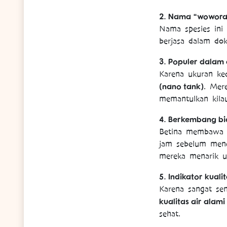
2. Nama “wowora
Nama spesies ini
berjasa dalam dok
3. Populer dalam
Karena ukuran kec
(nano tank)
. Mer
memantulkan kila
4. Berkembang bi
Betina membaw
jam sebelum mene
mereka menarik u
5. Indikator kualit
Karena sangat sen
kualitas air alami
sehat.