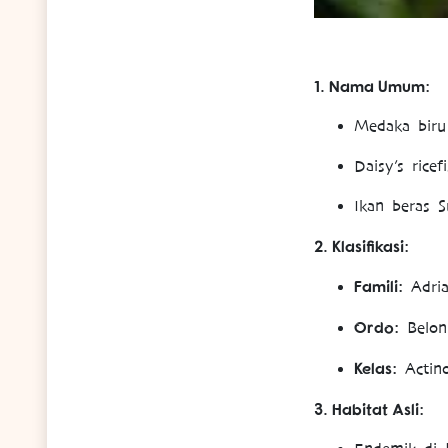
1. Nama Umum:
Medaka biru
Daisy’s ricef
Ikan beras S
2. Klasifikasi:
Famili:
Adria
Ordo:
Belon
Kelas:
Actino
3. Habitat Asli: