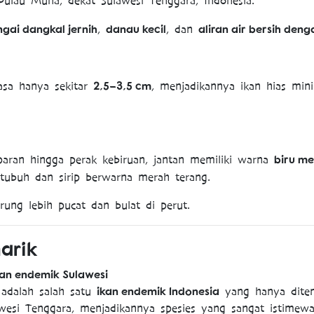
Pulau Muna, dekat Sulawesi Tenggara, Indonesia.
ngai dangkal jernih
danau kecil
aliran air bersih deng
,
, dan
2,5–3,5 cm
sa hanya sekitar
, menjadikannya ikan hias min
biru me
paran hingga perak kebiruan, jantan memiliki warna
tubuh dan sirip berwarna merah terang.
rung lebih pucat dan bulat di perut.
arik
 dan endemik Sulawesi
ikan endemik Indonesia
adalah salah satu
yang hanya ditem
awesi Tenggara, menjadikannya spesies yang sangat istimewa