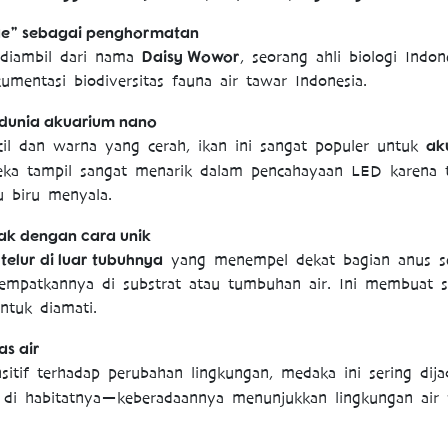
e” sebagai penghormatan
Daisy Wowor
 diambil dari nama
, seorang ahli biologi Indo
umentasi biodiversitas fauna air tawar Indonesia.
 dunia akuarium nano
ak
il dan warna yang cerah, ikan ini sangat populer untuk
eka tampil sangat menarik dalam pencahayaan LED karena 
u biru menyala.
ak dengan cara unik
telur di luar tubuhnya
a
yang menempel dekat bagian anus s
mpatkannya di substrat atau tumbuhan air. Ini membuat si
ntuk diamati.
as air
sitif terhadap perubahan lingkungan, medaka ini sering dij
di habitatnya—keberadaannya menunjukkan lingkungan air 