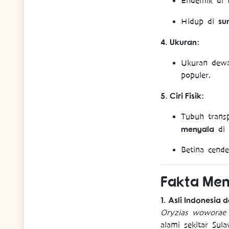
Endemik di 
su
Hidup di
4. Ukuran:
Ukuran dewa
populer.
5. Ciri Fisik:
Tubuh trans
menyala
di 
Betina cende
Fakta Men
1. Asli Indonesia
Oryzias woworae
alami sekitar Sul