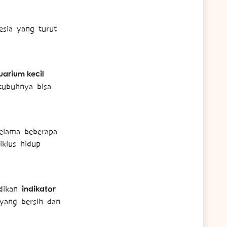
nesia yang turut
uarium kecil
tubuhnya bisa
elama beberapa
klus hidup
indikator
adikan
yang bersih dan