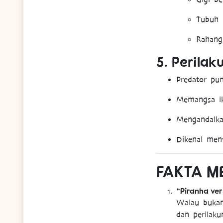
Tubuh b
Rahang
5.
Perilaku
Predator pun
Memangsa ik
Mengandalka
Dikenal men
FAKTA M
“Piranha ver
Walau bukan 
dan perilak