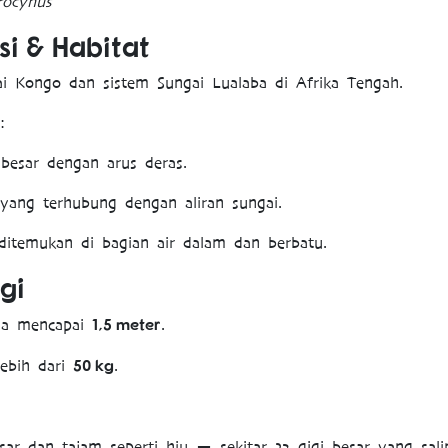
rocynus
si & Habitat
ai Kongo dan sistem Sungai Lualaba di Afrika Tengah.
:
 besar dengan arus deras.
yang terhubung dengan aliran sungai.
 ditemukan di bagian air dalam dan berbatu.
gi
1,5 meter
isa mencapai
.
50 kg
lebih dari
.
sar dan tajam seperti hiu — sekitar 32 gigi besar yang sal