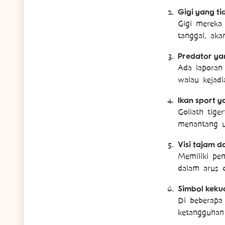
Gigi yang ti
Gigi mereka 
tanggal, ak
Predator ya
Ada laporan
walau kejadi
Ikan sport 
Goliath tige
menantang un
Visi tajam d
Memiliki pen
dalam arus d
Simbol keku
Di beberapa
ketangguhan 