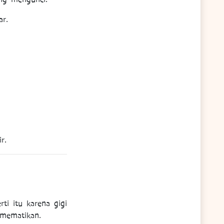
ar.
r.
rti itu karena gigi
 mematikan.