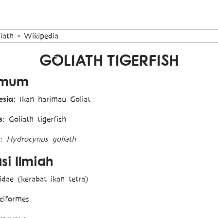
GOLIATH TIGERFISH
Umum
esia
: Ikan harimau Goliat
s
: Goliath tigerfish
:
Hydrocynus goliath
asi Ilmiah
tidae (kerabat ikan tetra)
ciformes