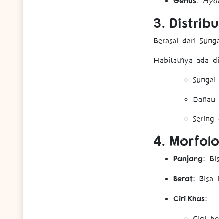
Genus
:
Hyd
3.
Distribu
Berasal dari Sung
Habitatnya ada di
Sungai
Danau 
Sering
4.
Morfolo
Panjang
: B
Berat
: Bisa 
Ciri Khas
:
Gigi be