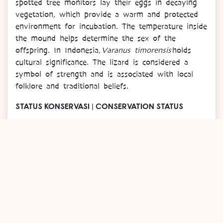
spotted tree monitors lay their eggs in decaying
vegetation, which provide a warm and protected
environment for incubation. The temperature inside
the mound helps determine the sex of the
offspring. In Indonesia,
Varanus timorensis
holds
cultural significance. The lizard is considered a
symbol of strength and is associated with local
folklore and traditional beliefs.
STATUS KONSERVASI | CONSERVATION STATUS
Status konservasi biawak Timor saat ini terdaftar
sebagai “Risiko Rendah” oleh International Union
for Conservation of Nature (IUCN). Namun,
hilangnya habitat, perdagangan hewan peliharaan
ilegal, dan praktik perburuan yang tidak
berkelanjutan menimbulkan ancaman bagi populasi
mereka di beberapa daerah.
The conservation status of the spotted tree