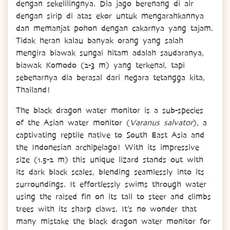
dengan sekelilingnya. Dia jago berenang di air
dengan sirip di atas ekor untuk mengarahkannya
dan memanjat pohon dengan cakarnya yang tajam.
Tidak heran kalau banyak orang yang salah
mengira biawak sungai hitam adalah saudaranya,
biawak Komodo (2-3 m) yang terkenal, tapi
sebenarnya dia berasal dari negara tetangga kita,
Thailand!
The black dragon water monitor is a sub-species
of the Asian water monitor (
Varanus salvator
), a
captivating reptile native to South East Asia and
the Indonesian archipelago! With its impressive
size (1.5-2 m) this unique lizard stands out with
its dark black scales, blending seamlessly into its
surroundings. It effortlessly swims through water
using the raised fin on its tail to steer and climbs
trees with its sharp claws. It’s no wonder that
many mistake the black dragon water monitor for