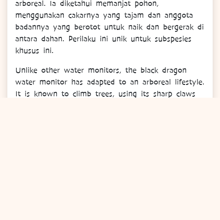
arboreal. Ia diketahui memanjat pohon,
menggunakan cakarnya yang tajam dan anggota
badannya yang berotot untuk naik dan bergerak di
antara dahan. Perilaku ini unik untuk subspesies
khusus ini.
Unlike other water monitors, the black dragon
water monitor has adapted to an arboreal lifestyle.
It is known to climb trees, using its sharp claws
and muscular limbs to ascend and move among
the branches. This behavior is unique to this
particular subspecies.
STATUS KONSERVASI | CONSERVATION STATUS
Biawak sungai hitam saat ini terdaftar sebagai
“Tidak Dievaluasi” pada IUCN Red List of
Threatened Species. Karena distribusinya yang
terbatas, ada kekurangan data komprehensif
mengenai ukuran dan tren populasinya.