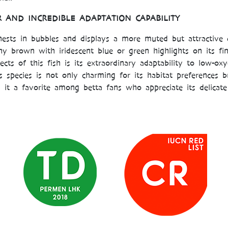
AND INCREDIBLE ADAPTATION CAPABILITY
 nests in bubbles and displays a more muted but attractive c
hy brown with iridescent blue or green highlights on its fi
cts of this fish is its extraordinary adaptability to low-ox
 species is not only charming for its habitat preferences bu
it a favorite among betta fans who appreciate its delicat