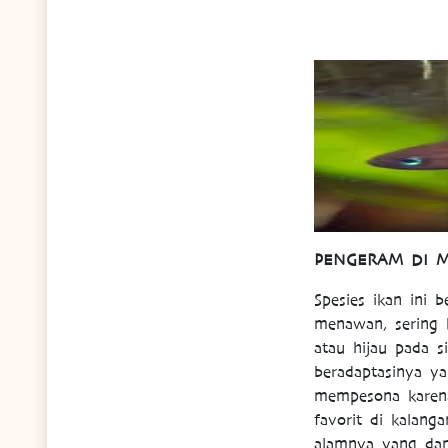
PENGERAM DI M
Spesies ikan ini
menawan, sering 
atau hijau pada s
beradaptasinya ya
mempesona karena
favorit di kalan
alamnya yang dam