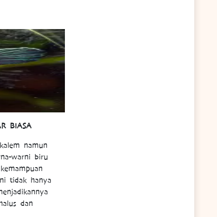
R BIASA
h kalem namun
na-warni biru
ah kemampuan
ni tidak hanya
menjadikannya
halus dan