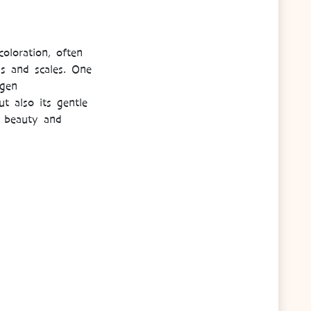
oloration, often
ns and scales. One
ygen
t also its gentle
e beauty and