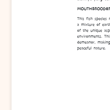
MOUTHBROODER 
This fish species
a mixture of eart
of the unique aspe
environments. This
demeanor, making 
peaceful nature.