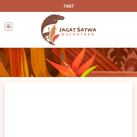
TIKET