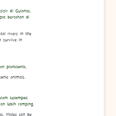
isir di Guianas,
pat bertahan di
al rivers in the
n survive in
an planktonik
.
tonic animals.
dalam kelompok
dan lebih ramping
.
ups. Males can be