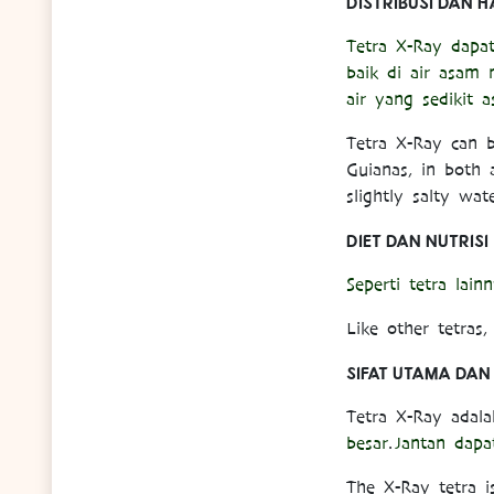
DISTRIBUSI DAN H
Tetra X-Ray dapat
baik di air asam 
air yang sedikit a
Tetra X-Ray can b
Guianas, in both a
slightly salty wate
DIET DAN NUTRISI
Seperti tetra lai
Like other tetras
SIFAT UTAMA DAN 
Tetra X-Ray adal
besar
.
Jantan dapa
The X-Ray tetra i