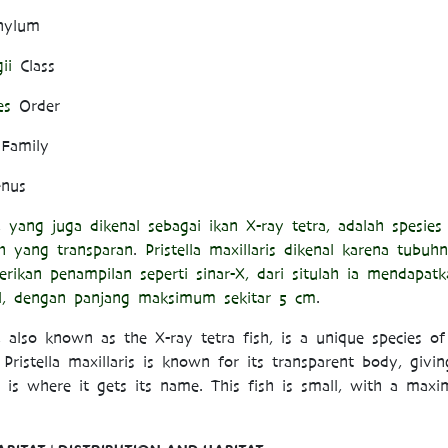
hylum
ii
Class
es
Order
Family
nus
, yang juga dikenal sebagai ikan X-ray tetra, adalah spesies
h yang transparan
.
Pristella maxillaris dikenal karena tubu
rikan penampilan seperti sinar-X, dari situlah ia mendapa
il, dengan panjang maksimum sekitar 5 cm
.
, also known as the X-ray tetra fish, is a unique species of
Pristella maxillaris is known for its transparent body, giving
 is where it gets its name. This fish is small, with a max