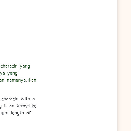
 characin yang
hnya yang
tkan namanya
.
Ikan
 characin with a
 it an X-ray-like
imum length of