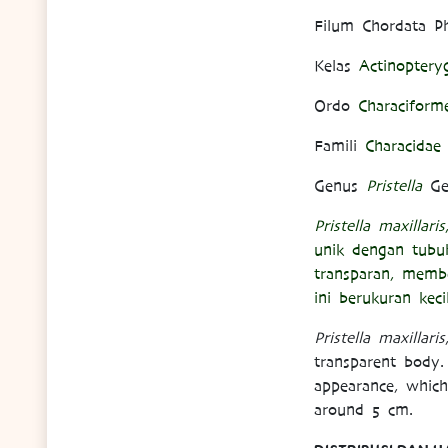
Filum Chordata P
Kelas
Actinopteryg
Ordo
Characiform
Famili
Characidae
Genus
Pristella
Ge
Pristella maxillaris
unik dengan tubu
transparan, membe
ini berukuran kec
Pristella maxillaris
transparent body. 
appearance, which
around 5 cm.