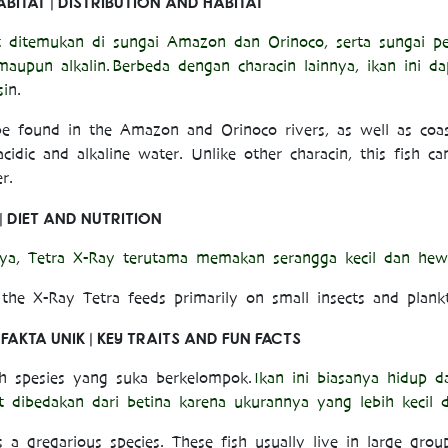
ABITAT | DISTRIBUTION AND HABITAT
 ditemukan di sungai Amazon dan Orinoco, serta sungai pes
maupun alkalin
.
Berbeda dengan characin lainnya, ikan ini da
si
n.
e found in the Amazon and Orinoco rivers, as well as coast
cidic and alkaline water. Unlike other characin, this fish ca
r.
 | DIET AND NUTRITION
nnya, Tetra X-Ray terutama memakan serangga kecil dan hew
, the X-Ray Tetra feeds primarily on small insects and plank
FAKTA UNIK | KEY TRAITS AND FUN FACTS
ah spesies yang suka berkelompok.
Ikan ini biasanya hidup 
t dibedakan dari betina karena ukurannya yang lebih kecil 
s a gregarious species. These fish usually live in large gro