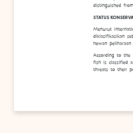
distinguished fro
STATUS KONSERVA
Menurut Internati
diklasifikasikan 
hewan peliharaan
According to the 
fish is classified
threats to their p