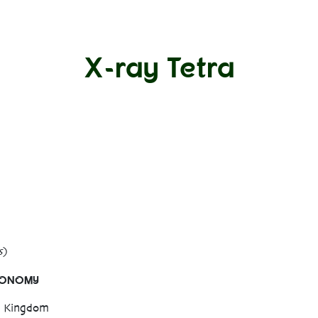
X-ray Tetra
s
)
XONOMY
a Kingdom