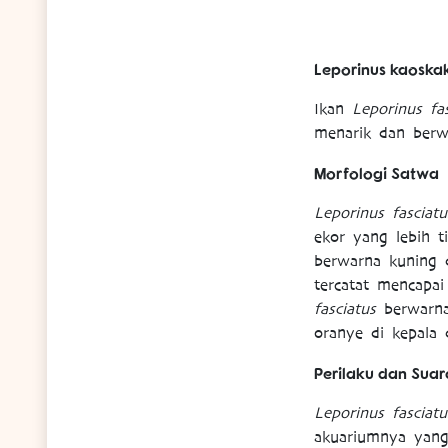
Leporinus kaoskak
Ikan
Leporinus fas
menarik dan berw
Morfologi Satwa
Leporinus fasciatu
ekor yang lebih ti
berwarna kuning 
tercatat mencapa
fasciatus
berwarna 
oranye di kepala d
Perilaku dan Sua
Leporinus fasciatu
akuariumnya yang 