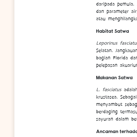
daripada pemula.
dan parameter air
atau menghilangka
Habitat Satwa
Leporinus fasciatu
Selatan. Jangka
bagian Florida da
pelepasan akuari
Makanan Satwa
L. fasciatus
adalah
krustasea. Sebaga
menyambut sebagi
berdaging termasu
sayuran dalam ben
Ancaman terhad