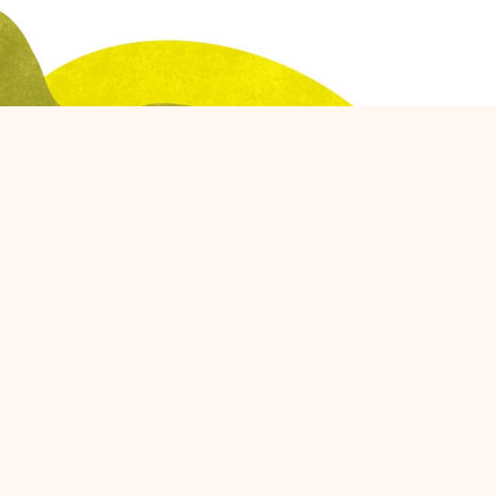
Berlangganan Layanan Email Kami
Dapatkan informasi mengenai Promo dan Kegiatan di
Nusantara