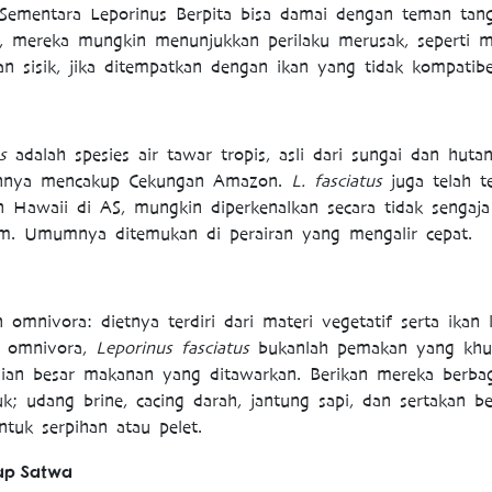
 Sementara Leporinus Berpita bisa damai dengan teman tang
, mereka mungkin menunjukkan perilaku merusak, seperti me
n sisik, jika ditempatkan dengan ikan yang tidak kompatibe
s
adalah spesies air tawar tropis, asli dari sungai dan huta
uannya mencakup Cekungan Amazon.
L. fasciatus
juga telah te
n Hawaii di AS, mungkin diperkenalkan secara tidak sengaja 
um. Umumnya ditemukan di perairan yang mengalir cepat.
 omnivora: dietnya terdiri dari materi vegetatif serta ikan l
i omnivora,
Leporinus fasciatus
bukanlah pemakan yang khu
an besar makanan yang ditawarkan. Berikan mereka berba
k; udang brine, cacing darah, jantung sapi, dan sertakan b
tuk serpihan atau pelet.
ap Satwa