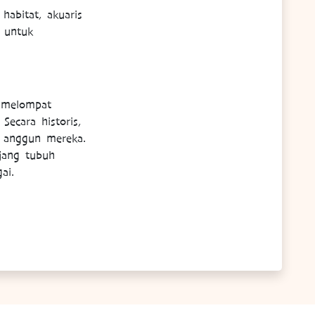
habitat, akuaris
 untuk
 melompat
Secara historis,
u anggun mereka.
njang tubuh
ai.