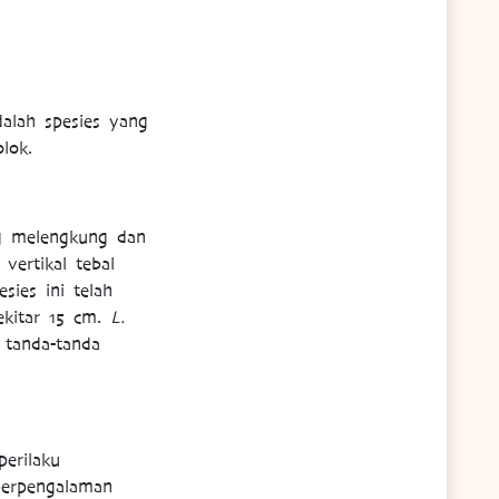
dalah spesies yang
lok.
g melengkung dan
vertikal tebal
ies ini telah
ekitar 15 cm.
L.
 tanda-tanda
perilaku
berpengalaman