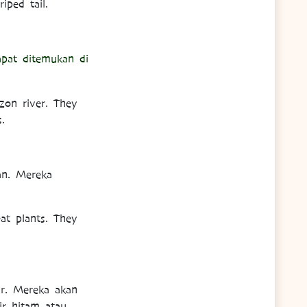
iped tail.
pat ditemukan di
zon river. They
.
an. Mereka
at plants. They
ar. Mereka akan
ir hitam atau