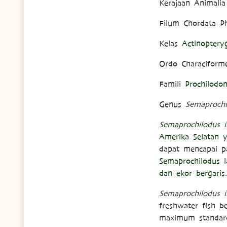
Kerajaan Animali
Filum Chordata P
Kelas
Actinopteryg
Ordo Characiform
Famili
Prochilodon
Genus
Semaprochi
Semaprochilodus i
Amerika Selatan y
dapat mencapai p
Semaprochilodus l
dan ekor bergaris
.
Semaprochilodus i
freshwater fish b
maximum standard