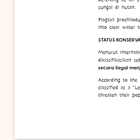
sungai di hutan.
Flagtail prochilod
into clear water t
STATUS KONSERVA
Menurut Internati
diklasifikasikan s
secara ilegal me
According to the 
classified as a “L
threaten their pop