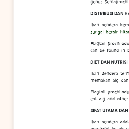
genus Semaprochil
DISTRIBUSI DAN H
Ikan bendera ber
sungai berair hit
Flagtail prochilo
can be found in bl
DIET DAN NUTRISI
Ikan Bendera ter
memakan alg dan 
Flagtail prochilo
eat alg and other 
SIFAT UTAMA DAN 
Ikan bendera ada
berenang ke air y