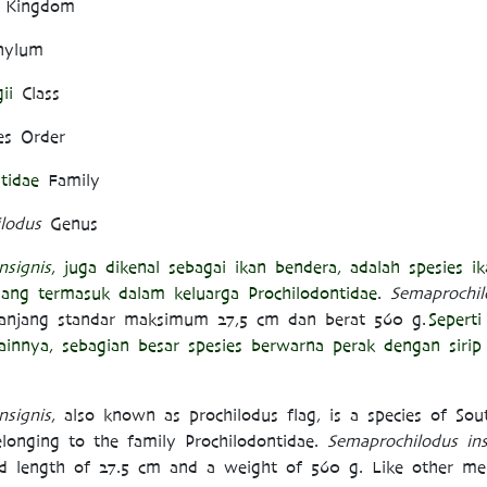
a Kingdom
hylum
ii
Class
es Order
tidae
Family
lodus
Genus
nsignis
, juga dikenal sebagai ikan bendera, adalah spesies i
ang termasuk dalam keluarga Prochilodontidae
.
Semaprochil
anjang standar maksimum 27,5 cm dan berat 560 g.
Sepert
ainnya, sebagian besar spesies berwarna perak dengan siri
nsignis
, also known as prochilodus flag, is a species of So
elonging to the family Prochilodontidae.
Semaprochilodus ins
 length of 27.5 cm and a weight of 560 g. Like other me