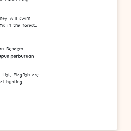
They will swim
ms in the forest..
an Bendera
upun perburuan
List, Flagfish are
gal hunting