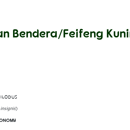
an Bendera/Feifeng Kun
HILODUS
insignis
)
XONOMY