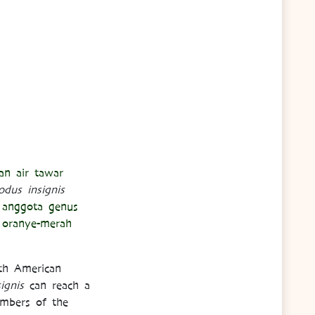
kan air tawar
odus insignis
i anggota genus
p oranye-merah
uth American
ignis
can reach a
mbers of the