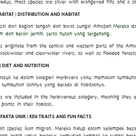
odus, most species are silver with orange-red fins and a str
ABITAT | DISTRIBUTION AND HABITAT
asal dari bagian tengah dan barat sungai Amazon.
Mereka da
.
am dan berair jernih, serta hutan yang tergenang
dus originate from the central and western parts of the Ama
ack-water and clear-water rivers, as well as flooded forests
 | DIET AND NUTRITION
masuk ke dalam kategori Herbivora yaitu memakan tumbuh
tumbuhan lainnya yang berada di habitatnya.
dus are included in the herbivorous category, meaning they e
plants in their habitat..
FAKTA UNIK | KEY TRAITS AND FUN FACTS
lah spesies ikan migran. Mereka hidup dalam kelompok bes
ang jernih untuk bertelur, kemudian kembali ke sungai bera