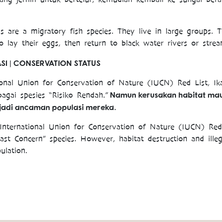
us are a migratory fish species. They live in large groups. 
o lay their eggs, then return to black water rivers or strea
SI | CONSERVATION STATUS
onal Union for Conservation of Nature (IUCN) Red List, Ik
Namun kerusakan habitat ma
ebagai spesies “Risiko Rendah.”
njadi ancaman populasi mereka.
International Union for Conservation of Nature (IUCN) Red 
east Concern” species. However, habitat destruction and ille
ulation.