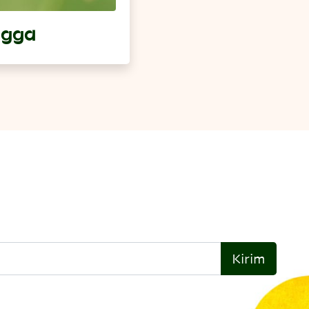
ngga
Kirim