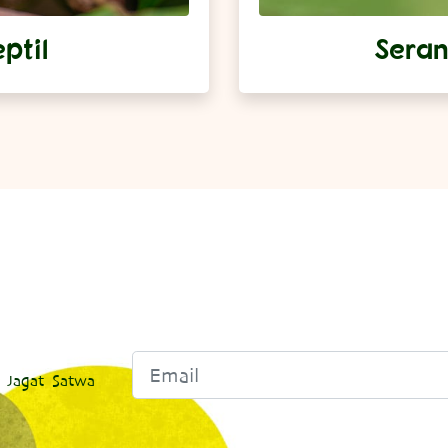
ptil
Sera
 Jagat Satwa