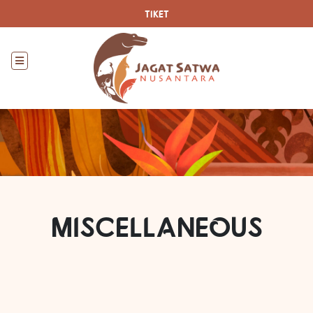
TIKET
MISCELLANEOUS