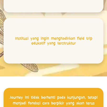
Institusi yang ingin menghadirkan field trip
edukatif yang terstruktur
Journey ini tidak berhenti pada kunjungan, tetapi
menjadi fondasi cara berpikir yang akan terus