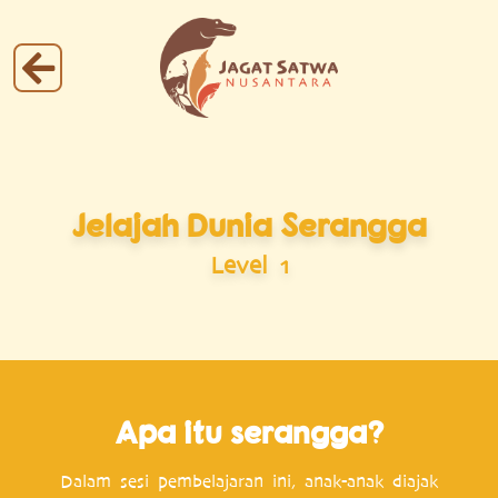
Jelajah Dunia Serangga
Level 1
Apa itu serangga?
Dalam sesi pembelajaran ini, anak-anak diajak