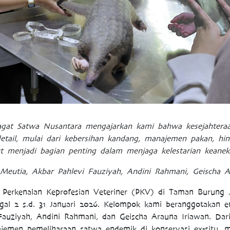
gat Satwa Nusantara mengajarkan kami bahwa kesejahteraa
detail, mulai dari kebersihan kandang, manajemen pakan, h
but menjadi bagian penting dalam menjaga kelestarian keanek
 Meutia, Akbar Pahlevi Fauziyah, Andini Rahmani, Geischa A
 Perkenalan Keprofesian Veteriner (PKV) di Taman Burung 
ggal 2 s.d. 31 Januari 2026. Kelompok kami beranggotakan e
Fauziyah, Andini Rahmani, dan Geischa Arauna Iriawan. Da
emen pemeliharaan satwa endemik di konservasi ex-situ, m