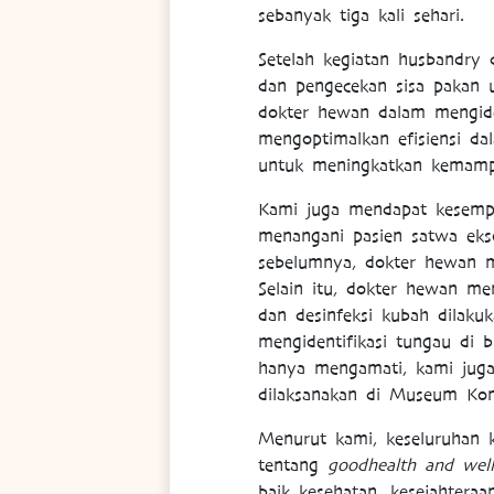
sebanyak tiga kali sehari.
Setelah kegiatan husbandry 
dan pengecekan sisa pakan u
dokter hewan dalam mengiden
mengoptimalkan efisiensi da
untuk meningkatkan kemamp
Kami juga mendapat kesempa
menangani pasien satwa ekso
sebelumnya, dokter hewan m
Selain itu, dokter hewan m
dan desinfeksi kubah dilaku
mengidentifikasi tungau di 
hanya mengamati, kami juga 
dilaksanakan di Museum Ko
Menurut kami, keseluruhan k
tentang
goodhealth and well
baik kesehatan, kesejahtera