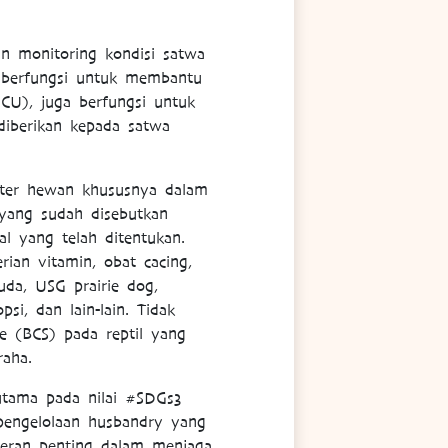
kan
monitoring kondisi satwa
i berfungsi untuk membantu
CU), juga berfungsi untuk
diberikan kepada satwa
kter hewan khususnya dalam
 yang sudah disebutkan
 yang telah ditentukan.
ian vitamin, obat cacing,
uda, USG prairie dog,
i, dan lain-lain. Tidak
e (BCS) pada reptil yang
aha.
utama pada nilai #SDGs3
pengelolaan husbandry yang
 peran penting dalam menjaga