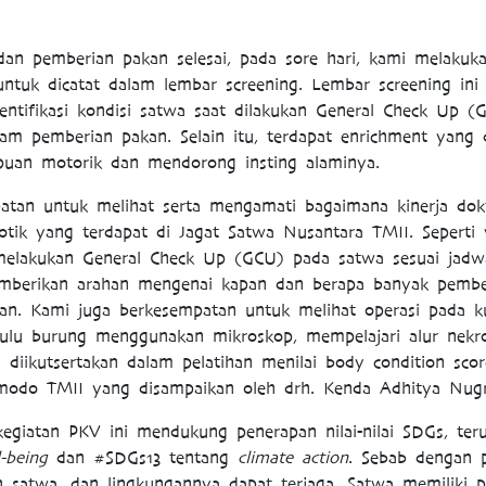
dan pemberian pakan selesai, pada sore hari, kami melaku
ntuk dicatat dalam lembar screening. Lembar screening in
tifikasi kondisi satwa saat dilakukan General Check Up (G
lam pemberian pakan. Selain itu, terdapat enrichment yang 
uan motorik dan mendorong insting alaminya.
tan untuk melihat serta mengamati bagaimana kinerja do
tik yang terdapat di Jagat Satwa Nusantara TMII. Seperti
elakukan General Check Up (GCU) pada satwa sesuai jadwal
emberikan arahan mengenai kapan dan berapa banyak pember
kan. Kami juga berkesempatan untuk melihat operasi pada k
bulu burung menggunakan mikroskop, mempelajari alur nekrops
diikutsertakan dalam pelatihan menilai body condition scor
modo TMII yang disampaikan oleh drh. Kenda Adhitya Nugr
egiatan PKV ini mendukung penerapan nilai-nilai SDGs, ter
-being
dan #SDGs13 tentang
climate action
. Sebab dengan 
an satwa, dan lingkungannya dapat terjaga. Satwa memiliki