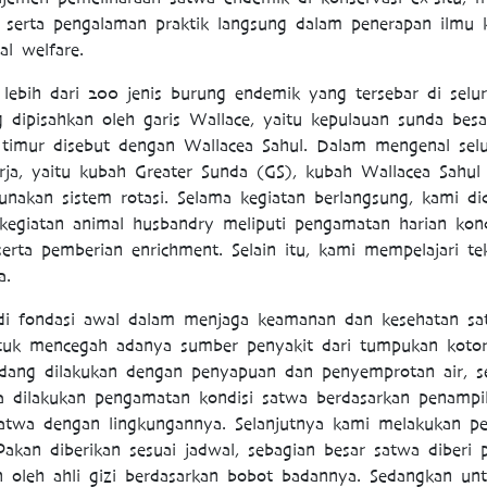
 serta pengalaman praktik langsung dalam penerapan ilmu 
l welfare.
ebih dari 200 jenis burung endemik yang tersebar di selur
 dipisahkan oleh garis Wallace, yaitu kepulauan sunda besa
 timur disebut dengan Wallacea Sahul. Dalam mengenal selu
rja, yaitu kubah Greater Sunda (GS), kubah Wallacea Sahul
akan sistem rotasi. Selama kegiatan berlangsung, kami di
 kegiatan animal husbandry meliputi pengamatan harian kon
rta pemberian enrichment. Selain itu, kami mempelajari tekn
a.
i fondasi awal dalam menjaga keamanan dan kesehatan sa
tuk mencegah adanya sumber penyakit dari tumpukan kotoran
dang dilakukan dengan penyapuan dan penyemprotan air, ser
ga dilakukan pengamatan kondisi satwa berdasarkan penampil
i satwa dengan lingkungannya. Selanjutnya kami melakukan 
akan diberikan sesuai jadwal, sebagian besar satwa diberi 
n oleh ahli gizi berdasarkan bobot badannya. Sedangkan un