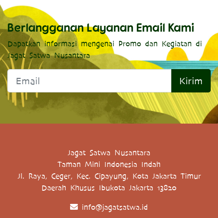
Berlangganan Layanan Email Kami
Dapatkan informasi mengenai Promo dan Kegiatan di
Jagat Satwa Nusantara
Kirim
Jagat Satwa Nusantara
Taman Mini Indonesia Indah
Jl. Raya, Ceger, Kec. Cipayung, Kota Jakarta Timur
Daerah Khusus Ibukota Jakarta 13820
info@jagatsatwa.id