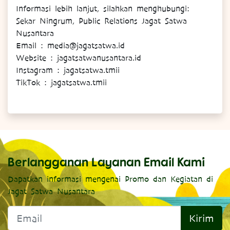
Informasi lebih lanjut, silahkan menghubungi:
Sekar Ningrum, Public Relations Jagat Satwa
Nusantara
Email : media@jagatsatwa.id
Website : jagatsatwanusantara.id
Instagram : jagatsatwa.tmii
TikTok : jagatsatwa.tmii
Berlangganan Layanan Email Kami
Dapatkan informasi mengenai Promo dan Kegiatan di
Jagat Satwa Nusantara
Kirim