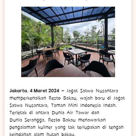
Jakarta, 4 Maret 2024
– Jagat Satwa Nusantara
memperkenalkan Resto Bakau, wajah baru di Jagat
Satwa Nusantara, Taman Mini Indonesia Indah.
Terletak di antara Dunia Air Tawar dan
Dunia Serangga, Resto Bakau menawarkan
pengalaman kuliner yang tak terlupakan di tengah
keindahan alam hutan bakau.