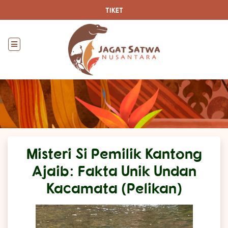
TIKET
Misteri Si Pemilik Kantong
Ajaib: Fakta Unik Undan
Kacamata (Pelikan)