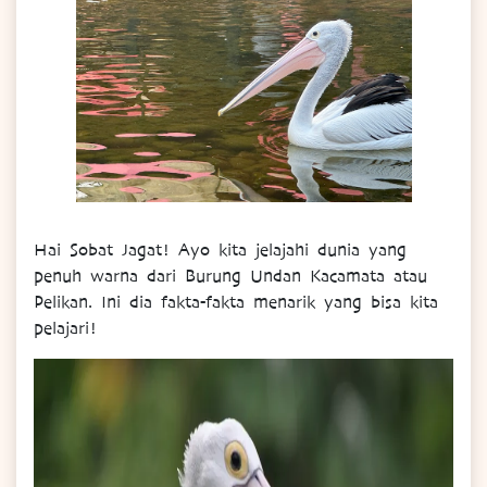
Hai Sobat Jagat! Ayo kita jelajahi dunia yang
penuh warna dari Burung Undan Kacamata atau
Pelikan. Ini dia fakta-fakta menarik yang bisa kita
pelajari!