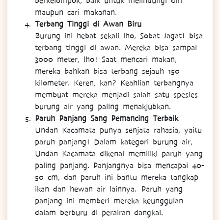
berkelompok, baik untuk melindungi diri
maupun cari makanan.
Terbang Tinggi di Awan Biru
Burung ini hebat sekali lho, Sobat Jagat! bisa
terbang tinggi di awan. Mereka bisa sampai
3000 meter, lho! Saat mencari makan,
mereka bahkan bisa terbang sejauh 150
kilometer. Keren, kan? Keahlian terbangnya
membuat mereka menjadi salah satu spesies
burung air yang paling menakjubkan.
Paruh Panjang Sang Pemancing Terbaik
Undan Kacamata punya senjata rahasia, yaitu
paruh panjang! Dalam kategori burung air,
Undan Kacamata dikenal memiliki paruh yang
paling panjang. Panjangnya bisa mencapai 40-
50 cm, dan paruh ini bantu mereka tangkap
ikan dan hewan air lainnya. Paruh yang
panjang ini memberi mereka keunggulan
dalam berburu di perairan dangkal.