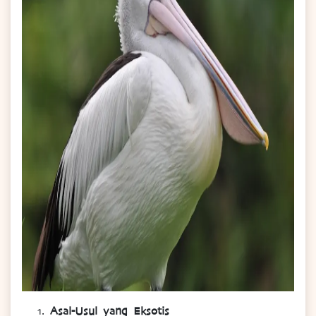
Asal-Usul yang Eksotis