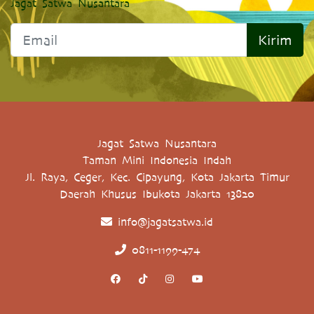
Jagat Satwa Nusantara
Kirim
Jagat Satwa Nusantara
Taman Mini Indonesia Indah
Jl. Raya, Ceger, Kec. Cipayung, Kota Jakarta Timur
Daerah Khusus Ibukota Jakarta 13820
info@jagatsatwa.id
0811-1199-474