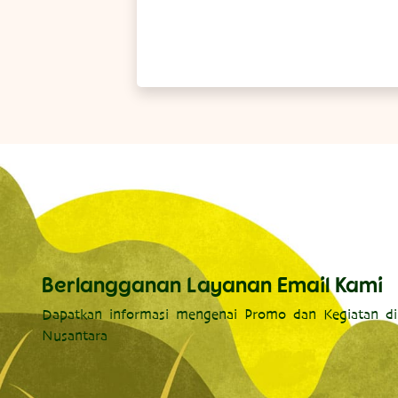
Berlangganan Layanan Email Kami
Dapatkan informasi mengenai Promo dan Kegiatan di
Nusantara