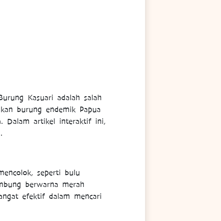
Burung Kasuari adalah salah
pakan burung endemik Papua
alam artikel interaktif ini,
.
mencolok, seperti bulu
lembung berwarna merah
angat efektif dalam mencari