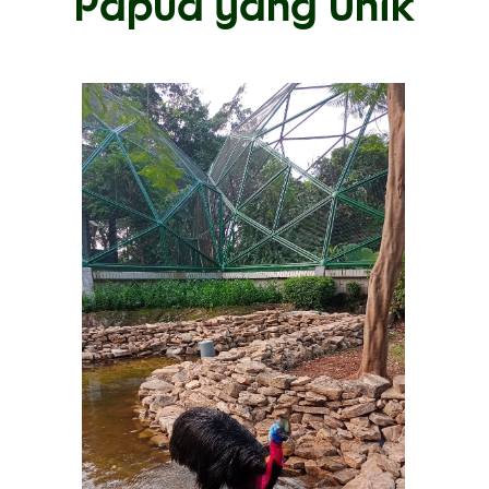
Papua yang Unik