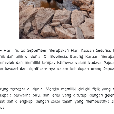
 Hari ini, 26 September merupakan Hari Kasuari Sedunia. 
onik dan unik di dunia. Di Indonesia, Burung Kasuari meru
ncolok dan memiliki tempat istimewa dalam budaya Papua. D
kan kasuari dan signifikansinya dalam kehidupan orang Papua
rung terbesar di dunia. Mereka memiliki ciri-ciri fisik yang 
 kepala berwarna biru, dan leher yang ditutupi dengan ge
kuat dan dilengkapi dengan cakar tajam yang membuatnya s
ua.