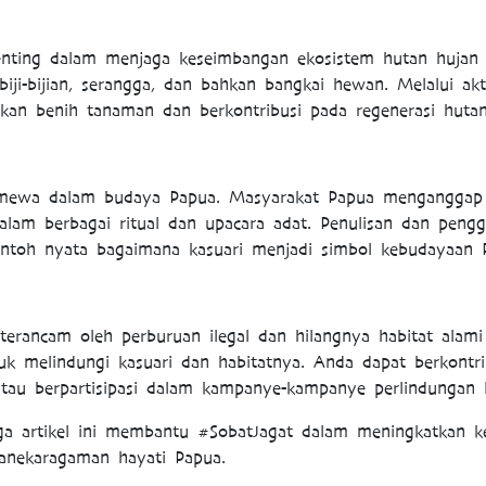
enting dalam menjaga keseimbangan ekosistem hutan huja
biji-bijian, serangga, dan bahkan bangkai hewan. Melalui ak
an benih tanaman dan berkontribusi pada regenerasi hutan
timewa dalam budaya Papua. Masyarakat Papua menganggap 
alam berbagai ritual dan upacara adat. Penulisan dan peng
contoh nyata bagaimana kasuari menjadi simbol kebudayaan 
terancam oleh perburuan ilegal dan hilangnya habitat alami
tuk melindungi kasuari dan habitatnya. Anda dapat berkont
atau berpartisipasi dalam kampanye-kampanye perlindungan 
ga artikel ini membantu #SobatJagat dalam meningkatkan k
eanekaragaman hayati Papua.